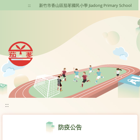
移至網頁之主要內容區位置
:::
新竹市香山區茄苳國民小學 Jiadong Primary School
:::
防疫公告