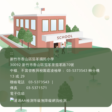
:::
新竹市香山區茄苳國民小學
30092 新竹市香山區茄苳里茄苳路70號
中輟、不當管教與校園霸凌檢舉： 03-5373543 轉分機
13 或 29
聯絡電話
03-5373543
|
傳真
03-5371571
電子信箱