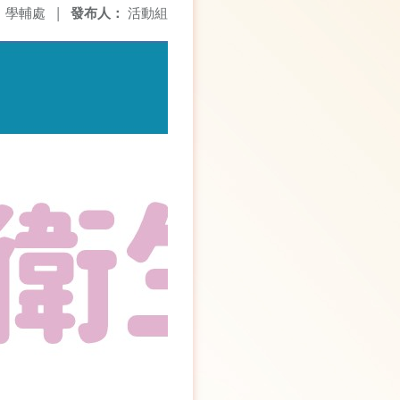
：
學輔處
|
發布人：
活動組