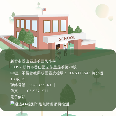
:::
新竹市香山區茄苳國民小學
30092 新竹市香山區茄苳里茄苳路70號
中輟、不當管教與校園霸凌檢舉： 03-5373543 轉分機
13 或 29
聯絡電話
03-5373543
|
傳真
03-5371571
電子信箱