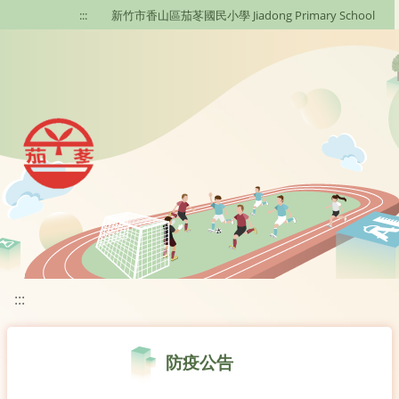
移至網頁之主要內容區位置
:::
新竹市香山區茄苳國民小學 Jiadong Primary School
:::
防疫公告