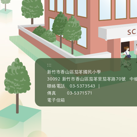
:::
新竹市香山區茄苳國民小學
30092 新竹市香山區茄苳里茄苳路70號
中輟
聯絡電話
03-5373543
|
傳真
03-5371571
電子信箱