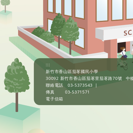
:::
新竹市香山區茄苳國民小學
30092 新竹市香山區茄苳里茄苳路70號
中輟
聯絡電話
03-5373543
|
傳真
03-5371571
電子信箱