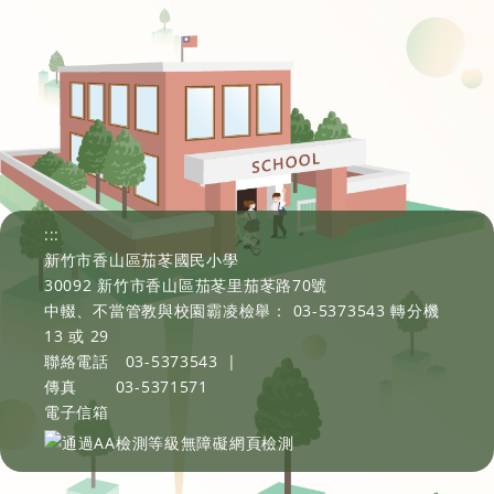
:::
新竹市香山區茄苳國民小學
30092 新竹市香山區茄苳里茄苳路70號
中輟、不當管教與校園霸凌檢舉： 03-5373543 轉分機
13 或 29
聯絡電話
03-5373543
|
傳真
03-5371571
電子信箱