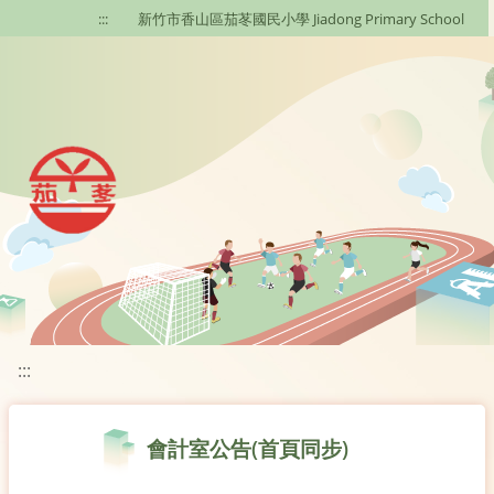
移至網頁之主要內容區位置
:::
新竹市香山區茄苳國民小學 Jiadong Primary School
:::
會計室公告(首頁同步)