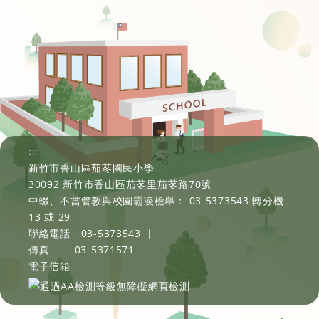
:::
新竹市香山區茄苳國民小學
30092 新竹市香山區茄苳里茄苳路70號
中輟、不當管教與校園霸凌檢舉： 03-5373543 轉分機
13 或 29
聯絡電話
03-5373543
|
傳真
03-5371571
電子信箱