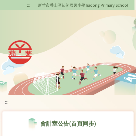
移至網頁之主要內容區位置
:::
新竹市香山區茄苳國民小學 Jiadong Primary School
:::
會計室公告(首頁同步)