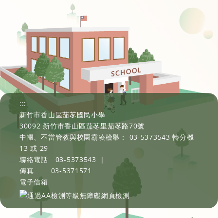
:::
新竹市香山區茄苳國民小學
30092 新竹市香山區茄苳里茄苳路70號
中輟、不當管教與校園霸凌檢舉： 03-5373543 轉分機
13 或 29
聯絡電話
03-5373543
|
傳真
03-5371571
電子信箱