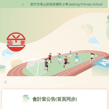
移至網頁之主要內容區位置
:::
新竹市香山區茄苳國民小學 Jiadong Primary School
:::
會計室公告(首頁同步)