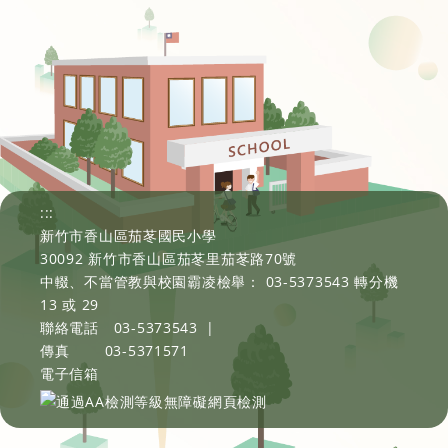
:::
新竹市香山區茄苳國民小學
30092 新竹市香山區茄苳里茄苳路70號
中輟、不當管教與校園霸凌檢舉： 03-5373543 轉分機
13 或 29
聯絡電話
03-5373543
|
傳真
03-5371571
電子信箱