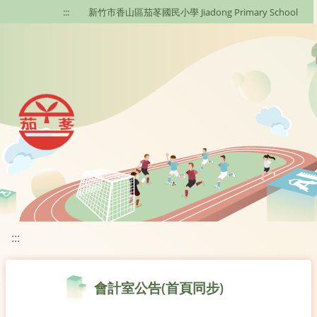
移至網頁之主要內容區位置
:::
新竹市香山區茄苳國民小學 Jiadong Primary School
:::
會計室公告(首頁同步)