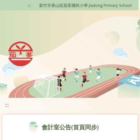
移至網頁之主要內容區位置
:::
新竹市香山區茄苳國民小學 Jiadong Primary School
:::
會計室公告(首頁同步)