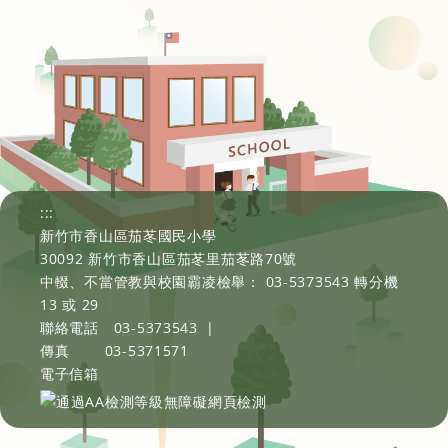
:::
新竹市香山區茄苳國民小學
30092 新竹市香山區茄苳里茄苳路70號
中輟、不當管教與校園霸凌檢舉： 03-5373543 轉分機
13 或 29
聯絡電話
03-5373543
|
傳真
03-5371571
電子信箱