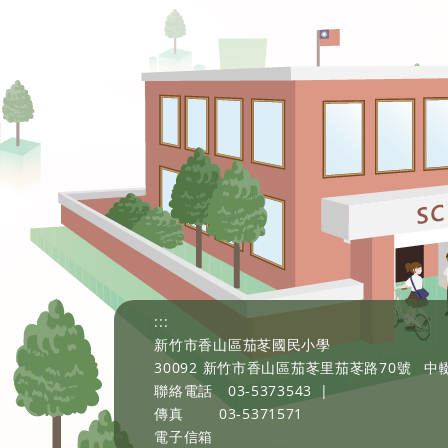
:::
新竹市香山區茄苳國民小學
30092 新竹市香山區茄苳里茄苳路70號
中輟
聯絡電話
03-5373543
|
傳真
03-5371571
電子信箱