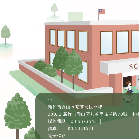
:::
新竹市香山區茄苳國民小學
30092 新竹市香山區茄苳里茄苳路70號
中輟
聯絡電話
03-5373543
|
傳真
03-5371571
電子信箱