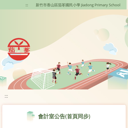
移至網頁之主要內容區位置
:::
新竹市香山區茄苳國民小學 Jiadong Primary School
:::
會計室公告(首頁同步)