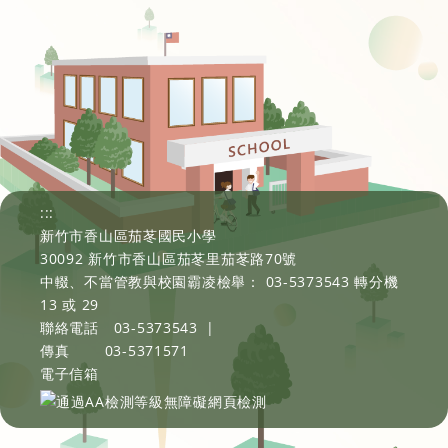
:::
新竹市香山區茄苳國民小學
30092 新竹市香山區茄苳里茄苳路70號
中輟、不當管教與校園霸凌檢舉： 03-5373543 轉分機
13 或 29
聯絡電話
03-5373543
|
傳真
03-5371571
電子信箱