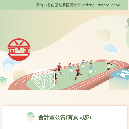
移至網頁之主要內容區位置
:::
新竹市香山區茄苳國民小學 Jiadong Primary School
:::
會計室公告(首頁同步)