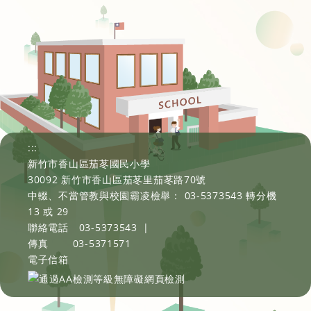
:::
新竹市香山區茄苳國民小學
30092 新竹市香山區茄苳里茄苳路70號
中輟、不當管教與校園霸凌檢舉： 03-5373543 轉分機
13 或 29
聯絡電話
03-5373543
|
傳真
03-5371571
電子信箱