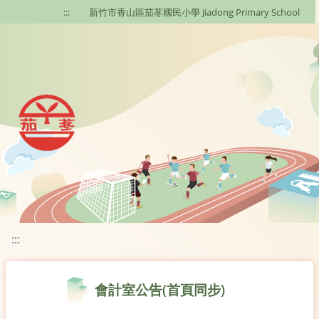
移至網頁之主要內容區位置
:::
新竹市香山區茄苳國民小學 Jiadong Primary School
:::
會計室公告(首頁同步)