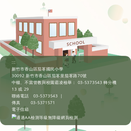
:::
新竹市香山區茄苳國民小學
30092 新竹市香山區茄苳里茄苳路70號
中輟、不當管教與校園霸凌檢舉： 03-5373543 轉分機
13 或 29
聯絡電話
03-5373543
|
傳真
03-5371571
電子信箱