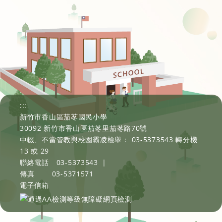
:::
新竹市香山區茄苳國民小學
30092 新竹市香山區茄苳里茄苳路70號
中輟、不當管教與校園霸凌檢舉： 03-5373543 轉分機
13 或 29
聯絡電話
03-5373543
|
傳真
03-5371571
電子信箱