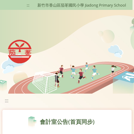
移至網頁之主要內容區位置
:::
新竹市香山區茄苳國民小學 Jiadong Primary School
:::
會計室公告(首頁同步)