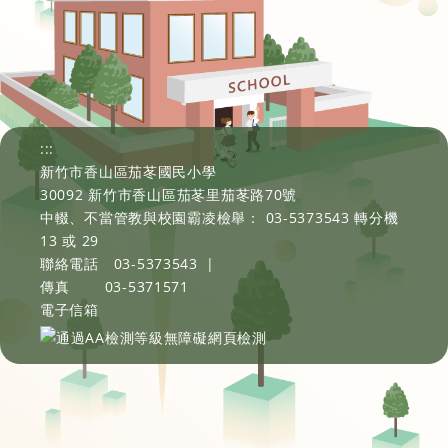
:::
新竹市香山區茄苳國民小學
30092 新竹市香山區茄苳里茄苳路70號
中輟、不當管教與校園霸凌檢舉： 03-5373543 轉分機
13 或 29
聯絡電話
03-5373543
|
傳真
03-5371571
電子信箱