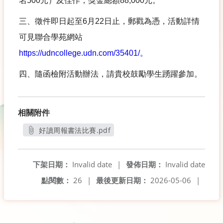
名
500
元）及佳作，獎金總額
88,000
元。
三、徵件即日起至
6
月
22
日止，郵戳為憑，活動詳情
可見聯合學苑網站
https://udncollege.udn.com/35401/
。
四、隨函檢附活動辦法，請貴校鼓勵學生踴躍參加。
相關附件
好讀周報書法比賽.pdf
另開新視窗
下架日期：
Invalid date
|
發佈日期：
Invalid date
點閱數：
26
|
最後更新日期：
2026-05-06
|