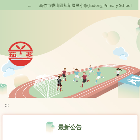
移至網頁之主要內容區位置
:::
新竹市香山區茄苳國民小學 Jiadong Primary School
:::
最新公告