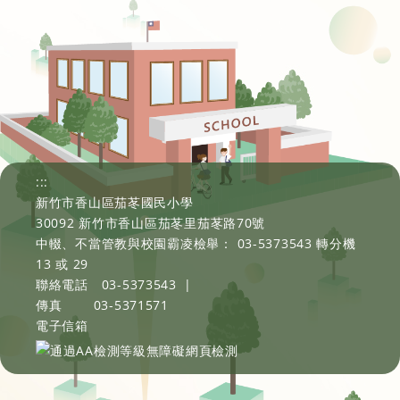
:::
新竹市香山區茄苳國民小學
30092 新竹市香山區茄苳里茄苳路70號
中輟、不當管教與校園霸凌檢舉： 03-5373543 轉分機
13 或 29
聯絡電話
03-5373543
|
傳真
03-5371571
電子信箱