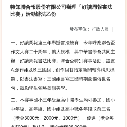
轉知聯合報股份有限公司辦理「好讀周報書法
比賽」活動辦法乙份
發布單位：
行政人員
|
一、好讀周報連三年舉辦書法競賽，今年呼應聯合盃
作文大賽二十周年，擴大規模，與中華書學會共同主
辦「好讀周報書法比賽」聯合盃特別賽事活動，設置
A.
創作組及
B.
三國組，創作組替指定新聞報導構思標
題，以書法書寫；三國組書寫三國時期豪傑傳世名
句，鼓勵學生領略墨韻美學。
二、本賽事國小三年級至高中職學生均可參加，國小
中年級、高年級、國中組及高中職各年段取前三名
（獎金
3000
元、
2000
元、
1000
元）、優選（獎金每