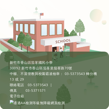
:::
新竹市香山區茄苳國民小學
30092 新竹市香山區茄苳里茄苳路70號
中輟、不當管教與校園霸凌檢舉： 03-5373543 轉分機
13 或 29
聯絡電話
03-5373543
|
傳真
03-5371571
電子信箱