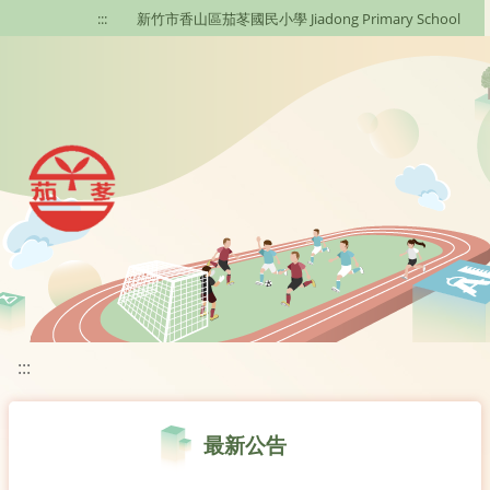
移至網頁之主要內容區位置
:::
新竹市香山區茄苳國民小學 Jiadong Primary School
:::
最新公告