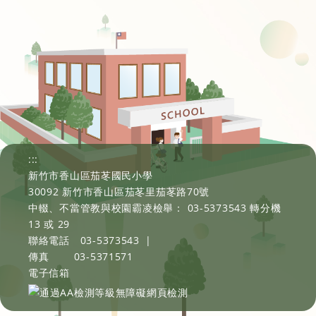
:::
新竹市香山區茄苳國民小學
30092 新竹市香山區茄苳里茄苳路70號
中輟、不當管教與校園霸凌檢舉： 03-5373543 轉分機
13 或 29
聯絡電話
03-5373543
|
傳真
03-5371571
電子信箱