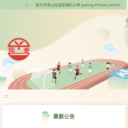
移至網頁之主要內容區位置
:::
新竹市香山區茄苳國民小學 Jiadong Primary School
:::
最新公告