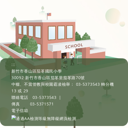
:::
新竹市香山區茄苳國民小學
30092 新竹市香山區茄苳里茄苳路70號
中輟、不當管教與校園霸凌檢舉： 03-5373543 轉分機
13 或 29
聯絡電話
03-5373543
|
傳真
03-5371571
電子信箱