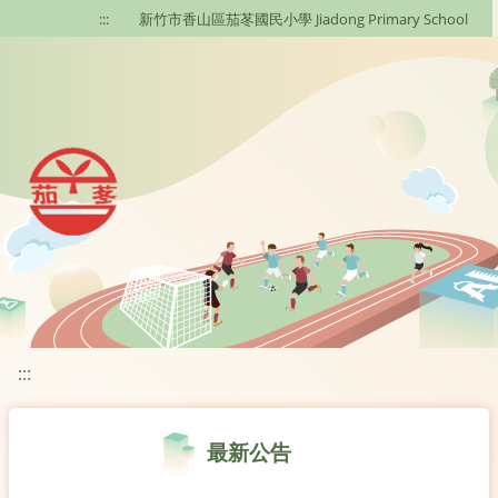
移至網頁之主要內容區位置
:::
新竹市香山區茄苳國民小學 Jiadong Primary School
:::
最新公告