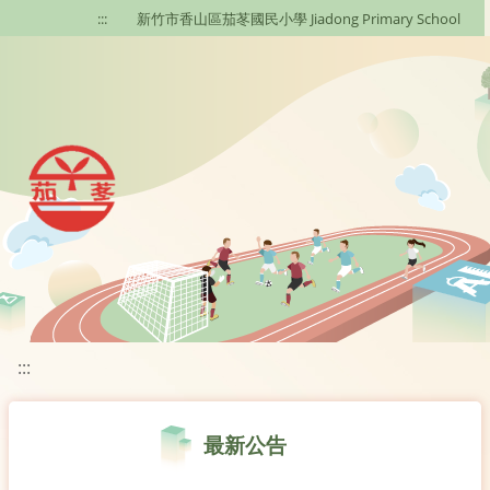
移至網頁之主要內容區位置
:::
新竹市香山區茄苳國民小學 Jiadong Primary School
:::
最新公告