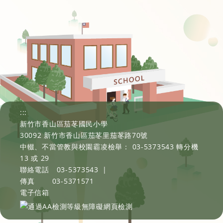
:::
新竹市香山區茄苳國民小學
30092 新竹市香山區茄苳里茄苳路70號
中輟、不當管教與校園霸凌檢舉： 03-5373543 轉分機
13 或 29
聯絡電話
03-5373543
|
傳真
03-5371571
電子信箱