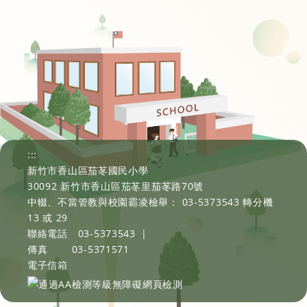
:::
新竹市香山區茄苳國民小學
30092 新竹市香山區茄苳里茄苳路70號
中輟、不當管教與校園霸凌檢舉： 03-5373543 轉分機
13 或 29
聯絡電話
03-5373543
|
傳真
03-5371571
電子信箱