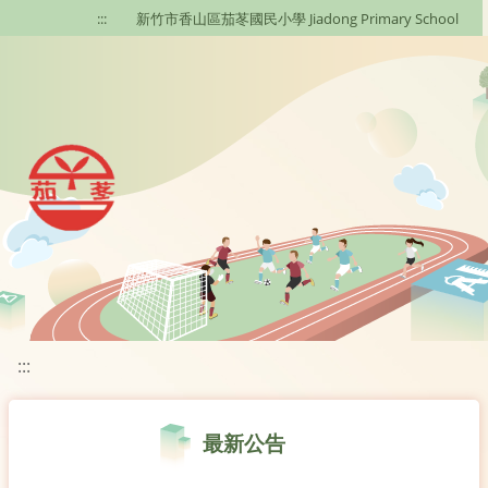
移至網頁之主要內容區位置
:::
新竹市香山區茄苳國民小學 Jiadong Primary School
:::
最新公告