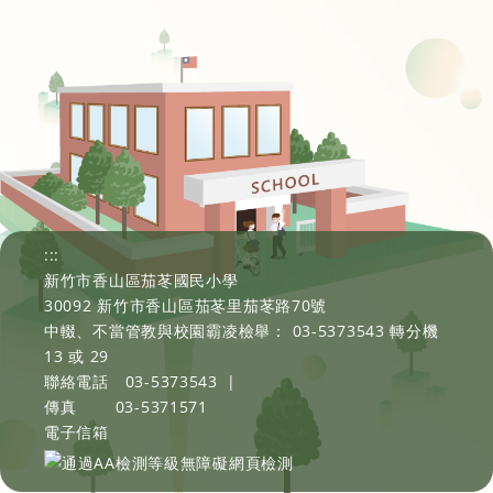
:::
新竹市香山區茄苳國民小學
30092 新竹市香山區茄苳里茄苳路70號
中輟、不當管教與校園霸凌檢舉： 03-5373543 轉分機
13 或 29
聯絡電話
03-5373543
|
傳真
03-5371571
電子信箱