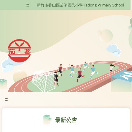
移至網頁之主要內容區位置
:::
新竹市香山區茄苳國民小學 Jiadong Primary School
:::
最新公告