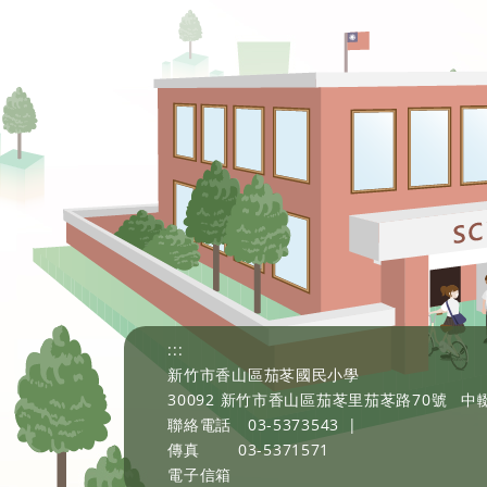
:::
新竹市香山區茄苳國民小學
30092 新竹市香山區茄苳里茄苳路70號
中輟
聯絡電話
03-5373543
|
傳真
03-5371571
電子信箱