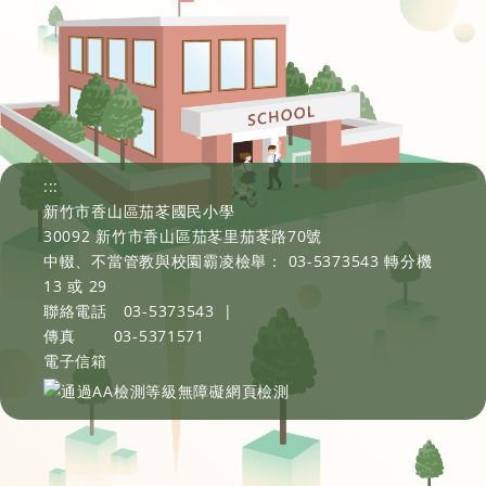
:::
新竹市香山區茄苳國民小學
30092 新竹市香山區茄苳里茄苳路70號
中輟、不當管教與校園霸凌檢舉： 03-5373543 轉分機
13 或 29
聯絡電話
03-5373543
|
傳真
03-5371571
電子信箱