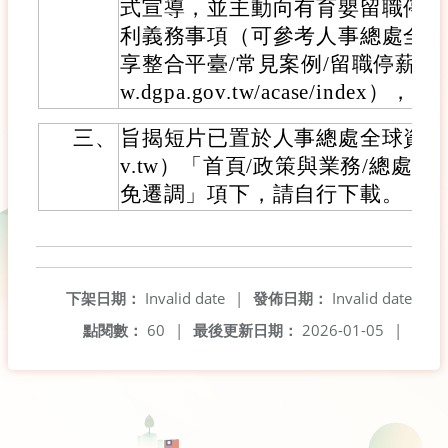
式宣導，並主動向有育嬰留職停薪
利義務事項（可參考人事總處全球
享整合平臺/常見案例/留職停薪與回職復
w.dgpa.gov.tw/acase/inde
三、
旨揭短片已置於人事總處全球資訊網（htt
v.tw）「首頁/政策與業務/總處政
免遷調」項下，請自行下載。
下架日期：
Invalid date
|
發佈日期：
Invalid date
點閱數：
60
|
最後更新日期：
2026-01-05
|