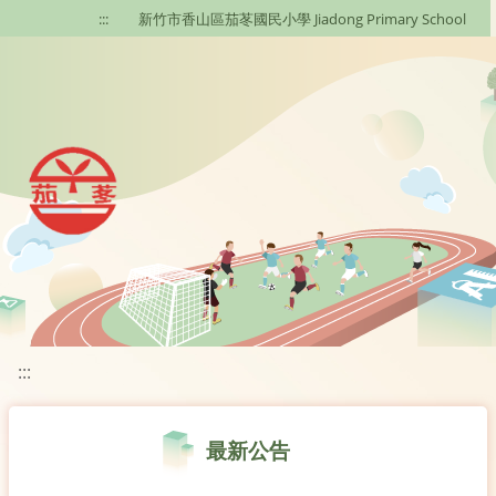
移至網頁之主要內容區位置
:::
新竹市香山區茄苳國民小學 Jiadong Primary School
:::
最新公告