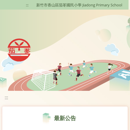
移至網頁之主要內容區位置
:::
新竹市香山區茄苳國民小學 Jiadong Primary School
:::
最新公告