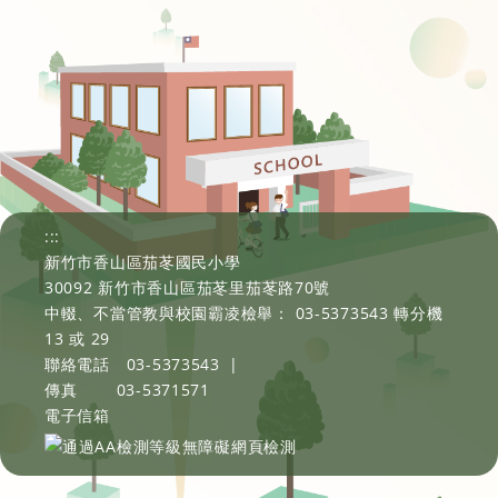
:::
新竹市香山區茄苳國民小學
30092 新竹市香山區茄苳里茄苳路70號
中輟、不當管教與校園霸凌檢舉： 03-5373543 轉分機
13 或 29
聯絡電話
03-5373543
|
傳真
03-5371571
電子信箱