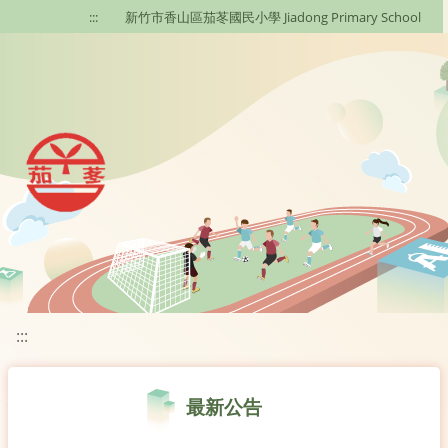
移至網頁之主要內容區位置
:::
新竹市香山區茄苳國民小學 Jiadong Primary School
:::
最新公告