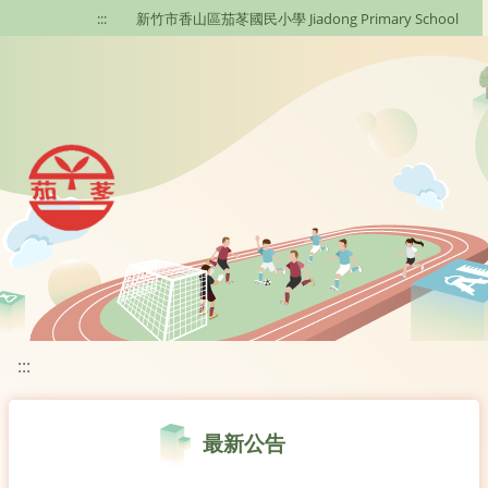
移至網頁之主要內容區位置
:::
新竹市香山區茄苳國民小學 Jiadong Primary School
:::
最新公告