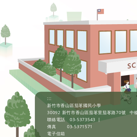
:::
新竹市香山區茄苳國民小學
30092 新竹市香山區茄苳里茄苳路70號
中輟
聯絡電話
03-5373543
|
傳真
03-5371571
電子信箱