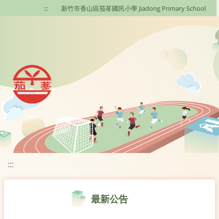
移至網頁之主要內容區位置
:::
新竹市香山區茄苳國民小學 Jiadong Primary School
:::
最新公告