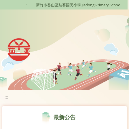
移至網頁之主要內容區位置
:::
新竹市香山區茄苳國民小學 Jiadong Primary School
:::
最新公告