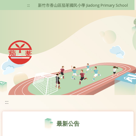
移至網頁之主要內容區位置
:::
新竹市香山區茄苳國民小學 Jiadong Primary School
:::
最新公告