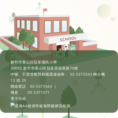
:::
新竹市香山區茄苳國民小學
30092 新竹市香山區茄苳里茄苳路70號
中輟、不當管教與校園霸凌檢舉： 03-5373543 轉分機
13 或 29
聯絡電話
03-5373543
|
傳真
03-5371571
電子信箱