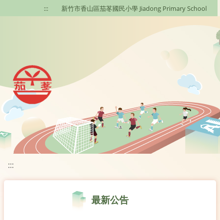
移至網頁之主要內容區位置
:::
新竹市香山區茄苳國民小學 Jiadong Primary School
:::
最新公告