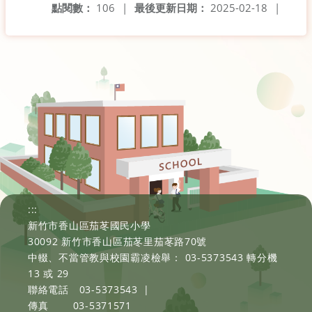
點閱數：
106
|
最後更新日期：
2025-02-18
|
:::
新竹市香山區茄苳國民小學
30092 新竹市香山區茄苳里茄苳路70號
中輟、不當管教與校園霸凌檢舉： 03-5373543 轉分機
13 或 29
聯絡電話
03-5373543
|
傳真
03-5371571