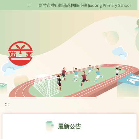
移至網頁之主要內容區位置
:::
新竹市香山區茄苳國民小學 Jiadong Primary School
:::
最新公告