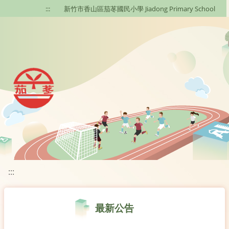
移至網頁之主要內容區位置
:::
新竹市香山區茄苳國民小學 Jiadong Primary School
:::
最新公告