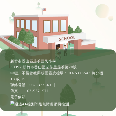
:::
新竹市香山區茄苳國民小學
30092 新竹市香山區茄苳里茄苳路70號
中輟、不當管教與校園霸凌檢舉： 03-5373543 轉分機
13 或 29
聯絡電話
03-5373543
|
傳真
03-5371571
電子信箱