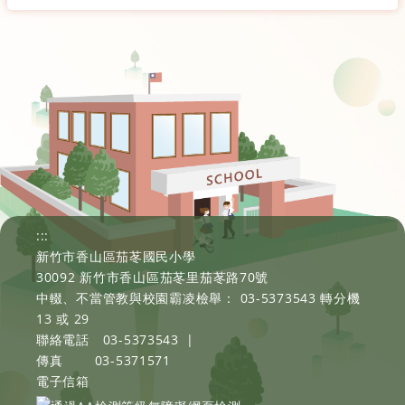
:::
新竹市香山區茄苳國民小學
30092 新竹市香山區茄苳里茄苳路70號
中輟、不當管教與校園霸凌檢舉： 03-5373543 轉分機
13 或 29
聯絡電話
03-5373543
|
傳真
03-5371571
電子信箱