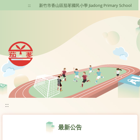
移至網頁之主要內容區位置
:::
新竹市香山區茄苳國民小學 Jiadong Primary School
:::
最新公告