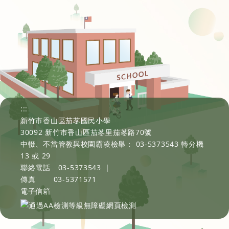
:::
新竹市香山區茄苳國民小學
30092 新竹市香山區茄苳里茄苳路70號
中輟、不當管教與校園霸凌檢舉： 03-5373543 轉分機
13 或 29
聯絡電話
03-5373543
|
傳真
03-5371571
電子信箱