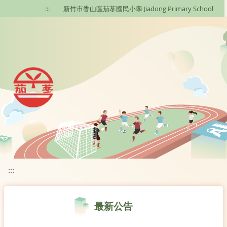
移至網頁之主要內容區位置
:::
新竹市香山區茄苳國民小學 Jiadong Primary School
:::
最新公告