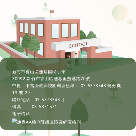
:::
新竹市香山區茄苳國民小學
30092 新竹市香山區茄苳里茄苳路70號
中輟、不當管教與校園霸凌檢舉： 03-5373543 轉分機
13 或 29
聯絡電話
03-5373543
|
傳真
03-5371571
電子信箱