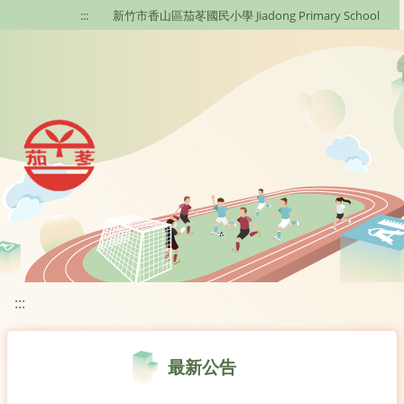
移至網頁之主要內容區位置
:::
新竹市香山區茄苳國民小學 Jiadong Primary School
:::
最新公告