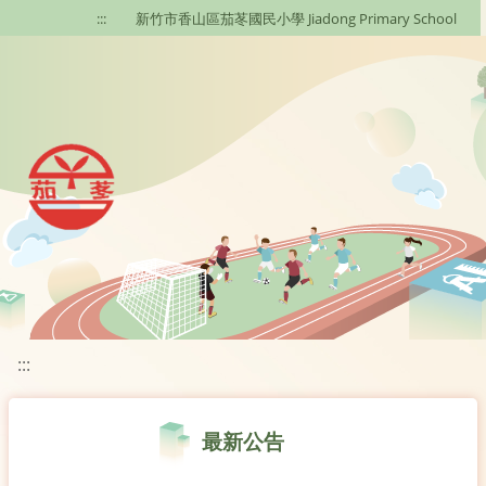
移至網頁之主要內容區位置
:::
新竹市香山區茄苳國民小學 Jiadong Primary School
:::
最新公告