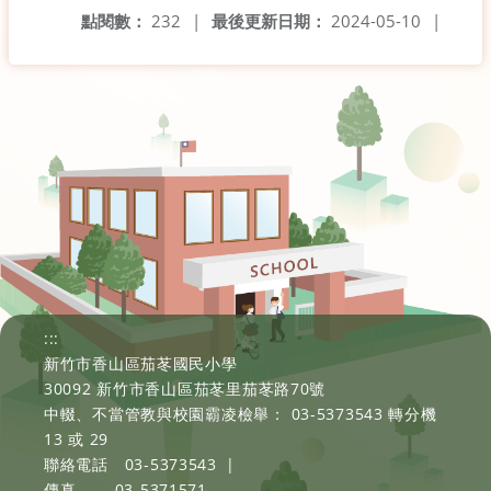
點閱數：
232
|
最後更新日期：
2024-05-10
|
:::
新竹市香山區茄苳國民小學
30092 新竹市香山區茄苳里茄苳路70號
中輟、不當管教與校園霸凌檢舉： 03-5373543 轉分機
13 或 29
聯絡電話
03-5373543
|
傳真
03-5371571