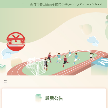
移至網頁之主要內容區位置
:::
新竹市香山區茄苳國民小學 Jiadong Primary School
:::
最新公告