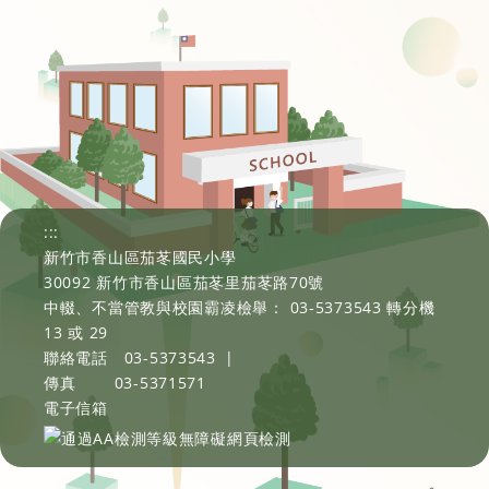
:::
新竹市香山區茄苳國民小學
30092 新竹市香山區茄苳里茄苳路70號
中輟、不當管教與校園霸凌檢舉： 03-5373543 轉分機
13 或 29
聯絡電話
03-5373543
|
傳真
03-5371571
電子信箱