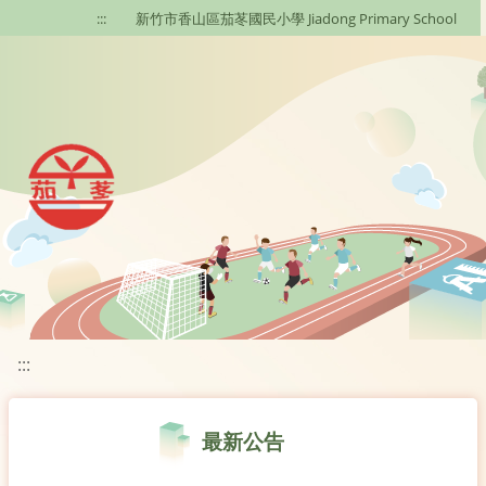
移至網頁之主要內容區位置
:::
新竹市香山區茄苳國民小學 Jiadong Primary School
:::
最新公告