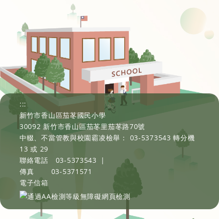
:::
新竹市香山區茄苳國民小學
30092 新竹市香山區茄苳里茄苳路70號
中輟、不當管教與校園霸凌檢舉： 03-5373543 轉分機
13 或 29
聯絡電話
03-5373543
|
傳真
03-5371571
電子信箱