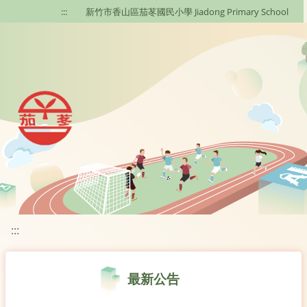
移至網頁之主要內容區位置
:::
新竹市香山區茄苳國民小學 Jiadong Primary School
:::
最新公告