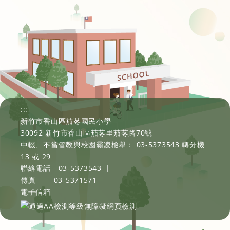
:::
新竹市香山區茄苳國民小學
30092 新竹市香山區茄苳里茄苳路70號
中輟、不當管教與校園霸凌檢舉： 03-5373543 轉分機
13 或 29
聯絡電話
03-5373543
|
傳真
03-5371571
電子信箱