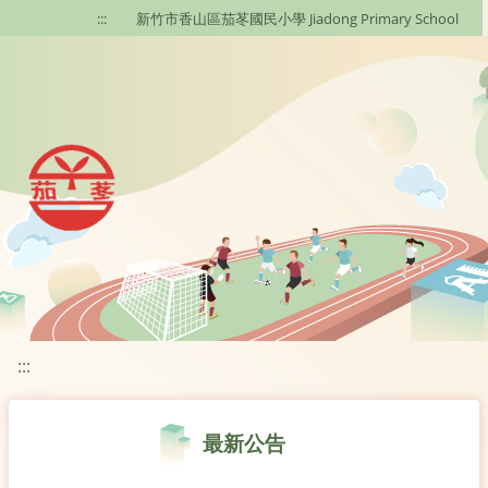
移至網頁之主要內容區位置
:::
新竹市香山區茄苳國民小學 Jiadong Primary School
:::
最新公告