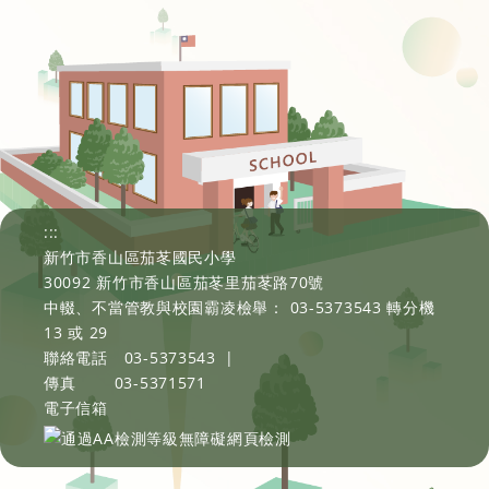
:::
新竹市香山區茄苳國民小學
30092 新竹市香山區茄苳里茄苳路70號
中輟、不當管教與校園霸凌檢舉： 03-5373543 轉分機
13 或 29
聯絡電話
03-5373543
|
傳真
03-5371571
電子信箱