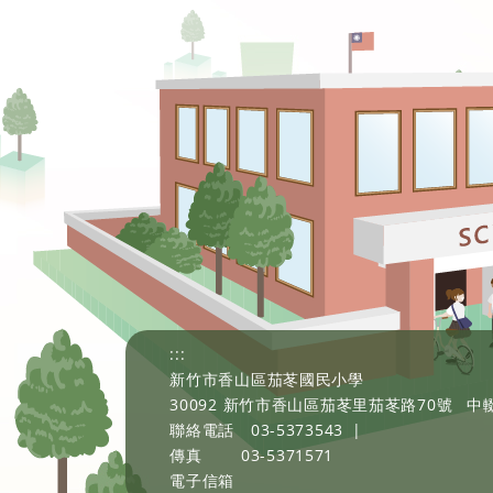
:::
新竹市香山區茄苳國民小學
30092 新竹市香山區茄苳里茄苳路70號
中輟
聯絡電話
03-5373543
|
傳真
03-5371571
電子信箱