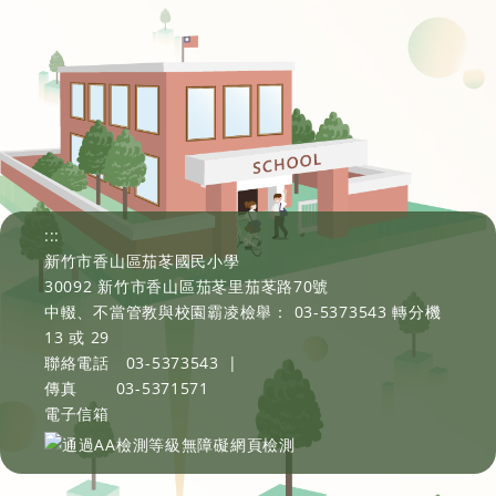
:::
新竹市香山區茄苳國民小學
30092 新竹市香山區茄苳里茄苳路70號
中輟、不當管教與校園霸凌檢舉： 03-5373543 轉分機
13 或 29
聯絡電話
03-5373543
|
傳真
03-5371571
電子信箱