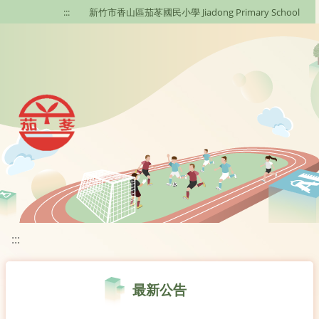
移至網頁之主要內容區位置
:::
新竹市香山區茄苳國民小學 Jiadong Primary School
:::
最新公告