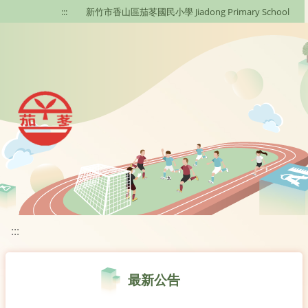
移至網頁之主要內容區位置
:::
新竹市香山區茄苳國民小學 Jiadong Primary School
:::
最新公告