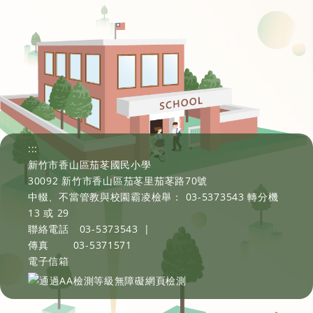
:::
新竹市香山區茄苳國民小學
30092 新竹市香山區茄苳里茄苳路70號
中輟、不當管教與校園霸凌檢舉： 03-5373543 轉分機
13 或 29
聯絡電話
03-5373543
|
傳真
03-5371571
電子信箱