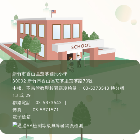
:::
新竹市香山區茄苳國民小學
30092 新竹市香山區茄苳里茄苳路70號
中輟、不當管教與校園霸凌檢舉： 03-5373543 轉分機
13 或 29
聯絡電話
03-5373543
|
傳真
03-5371571
電子信箱