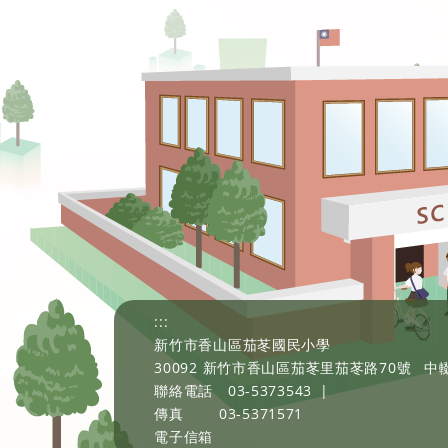
:::
新竹市香山區茄苳國民小學
30092 新竹市香山區茄苳里茄苳路70號
中輟
聯絡電話
03-5373543
|
傳真
03-5371571
電子信箱