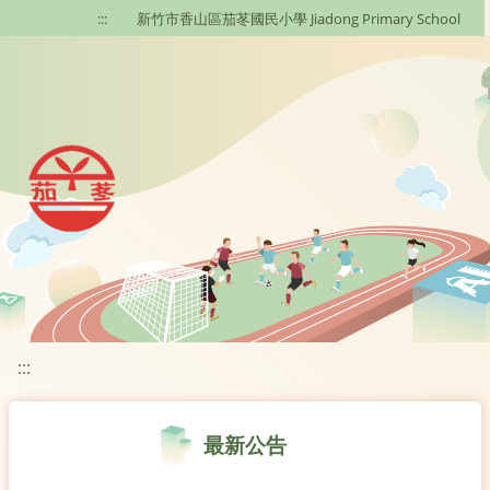
移至網頁之主要內容區位置
:::
新竹市香山區茄苳國民小學 Jiadong Primary School
:::
最新公告