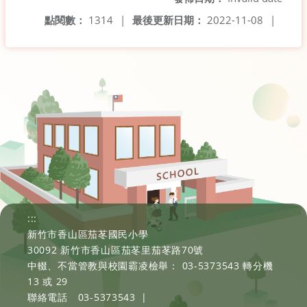
點閱數：
1314
|
最後更新日期：
2022-11-08
|
:::
新竹市香山區茄苳國民小學
30092 新竹市香山區茄苳里茄苳路70號
中輟、不當管教與校園霸凌檢舉： 03-5373543 轉分機
13 或 29
聯絡電話
03-5373543
|